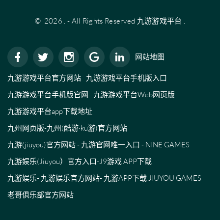
©
2026
.
- All Rights Reserved
九游游戏平台
.
网站地图
九游游戏平台官方网站
九游游戏平台手机版入口
九游游戏平台手机版官网
九游游戏平台Web网页版
九游游戏平台app下载地址
九州网页版-九州(酷游·ku游)官方网站
九游(jiuyou)官方网站 - 九游官网唯一入口 - NINE GAMES
九游娱乐(Jiuyou）官方入口-J9游戏 APP下载
九游娱乐- 九游娱乐官方网站- 九游APP下载 JIUYOU GAMES
老哥俱乐部官方网站