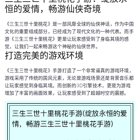
恒的爱情，畅游仙侠奇境
《三生三世十里桃花》是一部风靡全球的仙侠神话，作为中国
文化的重要组成部分，已经成为了现代文化的一种代表。而手
游《三生三世十里桃花》更是让玩家感受到了身临其境的感
觉，让我们一起来畅游这个神秘的仙侠世界。
打造完美的游戏环境
《三生三世十里桃花》手游打造了一个非常逼真的游戏环境，
游戏采用了传统的国风元素，无论是游戏场景还是背景音乐都
让玩家感觉到身临其境。而创新的3D引擎技术，更是为游戏
增加了丰富的画面效果，让玩家感受到了超越时空的震撼。