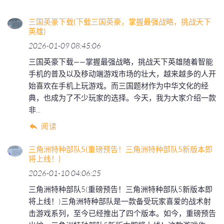
三国英豪下载(下载三国英豪，掌握最强战略，挑战天下
英雄)
2026-01-09 08:45:06
三国英豪下载——掌握最强战略，挑战天下英雄随着智能
手机的普及以及移动端游戏市场的壮大，越来越多的人开
始喜欢在手机上玩游戏。而三国题材作为中华文化的经
典，也成为了不少玩家的选择。今天，我为大家介绍一款
非...
阅读
三角洲特种部队5(重磅预告！三角洲特种部队5新版本即
将上线！)
2026-01-10 04:06:25
三角洲特种部队5(重磅预告！三角洲特种部队5新版本即
将上线！)三角洲特种部队是一款备受玩家喜爱的战术射
击游戏系列，至今已经推出了四个版本。如今，重磅预告