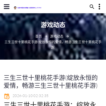
13594780322
游戏动态
武威市恢读庄219号
j9-zhenren@j909.vip
首页
游戏动态
三生三世十里桃花手游(绽放永恒的爱情，畅游三生三世十里桃花手
游)
三生三世十里桃花手游(绽放永恒的
爱情，畅游三生三世十里桃花手游)
2026-01-10 02:32:35
三生三世十里桃花手游：绽放永