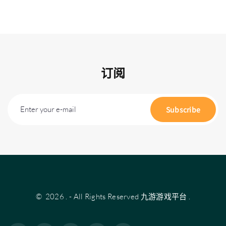
订阅
Enter your e-mail
Subscribe
©
2026
.
- All Rights Reserved
九游游戏平台
.