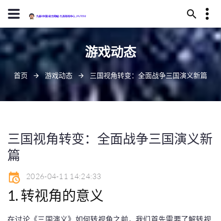
13594780322
游戏动态
武威市恢读庄219号
j9-zhenren@j909.vip
首页
游戏动态
三国视角转变：全面战争三国演义新篇
三国视角转变：全面战争三国演义新
篇
2026-04-11 14:24:33
1. 转视角的意义
在讨论《三国演义》如何转视角之前，我们首先需要了解转视