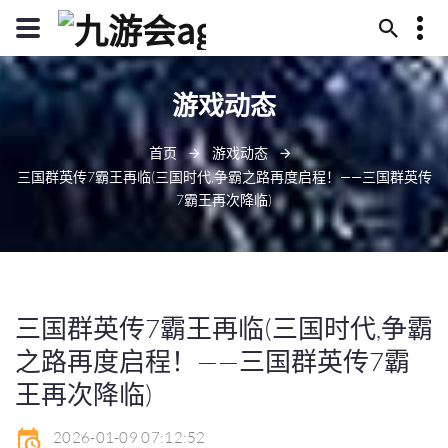
13594780322
游戏动态
武威市恢读庄219号
j9-zhenren@j909.vip
首页
游戏动态
三国群英传7霸王再临(三国时代,争霸之路再度启程！——三国群英传
7霸王再次降临)
三国群英传7霸王再临(三国时代,争霸
之路再度启程！——三国群英传7霸
王再次降临)
2026-01-09 07:12:52