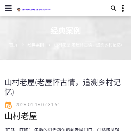
13594780322
经典案例
武威市恢读庄219号
j9-zhenren@j909.vip
首页
经典案例
山村老屋(老屋怀古情，追溯乡村记忆)
山村老屋(老屋怀古情，追溯乡村记
忆)
2026-01-16 07:31:54
山村老屋
“叮咚，叮咚”，午后的阳光斜角照到老屋门口，门环随风轻