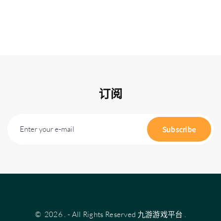
订阅
Enter your e-mail
Subscribe
©
2026
.
- All Rights Reserved
九游游戏平台
.