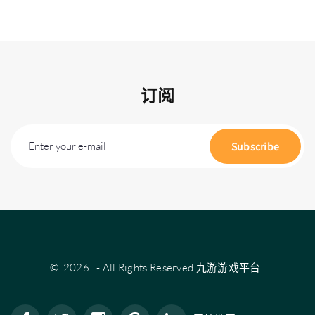
订阅
Enter your e-mail
Subscribe
©
2026
.
- All Rights Reserved
九游游戏平台
.