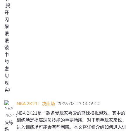
NBA 2K21：决练场
2026-03-23 14:16:14
NBA 2K21是一款备受玩家喜爱的篮球模拟游戏，其中的
训练场是提高球员技能的重要场所。对于新手玩家来说，
进入训练场可能会有些困惑。本文将详细介绍如何进入训