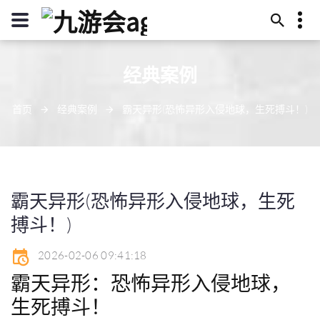
13594780322
经典案例
武威市恢读庄219号
j9-zhenren@j909.vip
首页
经典案例
霸天异形(恐怖异形入侵地球，生死搏斗！)
霸天异形(恐怖异形入侵地球，生死
搏斗！)
2026-02-06 09:41:18
霸天异形：恐怖异形入侵地球，
生死搏斗！