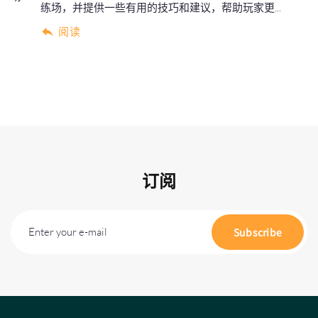
练场，并提供一些有用的技巧和建议，帮助玩家更...
阅读
订阅
Enter your e-mail
Subscribe