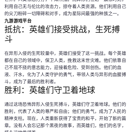
利用自己无与伦比的攻击力，掠夺着人类资源。他们利用自己
的尖刀粉碎一切障碍和对手，成为星际间最强的种族之一。
九游游戏平台
抵抗：英雄们接受挑战，生死搏
斗
在异形入侵的生死较量中，英雄们接受了这一挑战。每个英雄
都在自己的领域中，保卫人类，挽救这末世灾难。他们依靠自
己不屈不挠的意志能力，迎接着危险、受到创伤。他们的血
液、汗水，化为了人类守护的勇气，带领人类与异形的血腥搏
斗，成为了最后的胜利者。
胜利：英雄们守卫着地球
通过这场恐怖异形入侵生死搏斗，英雄们守卫着地球。他们的
胜利，代表了人类的尊严和自由；他们的勇气，成为了人民的
精神支柱。现在，人类重新获得了宝贵的和平，开始了新的篇
章。没有人会忘记那个黑夜的故事，而英雄们，他们的名字，