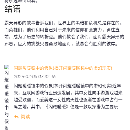
将永远地传颂着。
结语
霸天异形的故事告诉我们，世界上的黑暗和危机总是存在的。
而英雄们，他们利用自己对于未来的信仰和意志力，勇往直
前，成为了历史的转折点。他们教会了我们，面对霸天异形的
邪恶，巨大的挑战只要勇敢地面对，就总会有胜利的彼岸。
闪耀暖暖镜中的假象(揭开闪耀暖暖镜中的虚幻现实)
2026-02-05 07:32:46
闪耀暖暖镜中的假象(揭开闪耀暖暖镜中的虚幻现实)近年
来，互联网游戏行业迅速发展，其中女性向手游游戏越来
越受欢迎，而爱美这一女性的天性也逐渐在游戏中占有一
席之地。其中，《闪耀暖暖》便是一款以穿搭为主要玩...
阅读