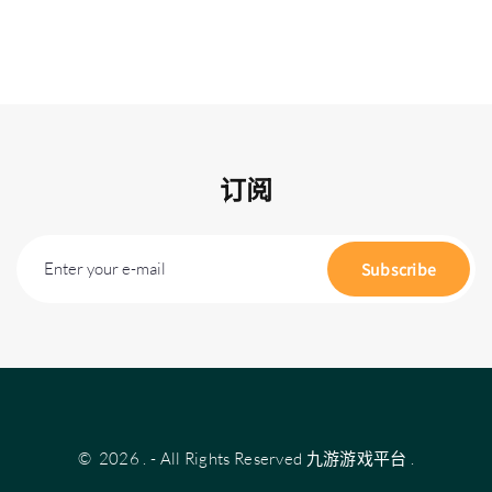
订阅
Enter your e-mail
Subscribe
©
2026
.
- All Rights Reserved
九游游戏平台
.