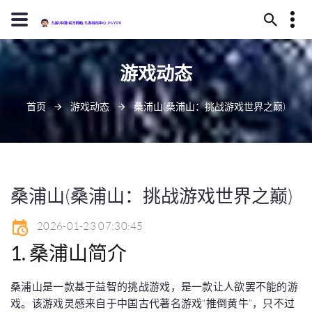
13594780322
游戏动态
武威市恢读庄219号
j9-zhenren@j909.vip
首页
游戏动态
桑浦山(桑浦山：挑战游戏世界之巅)
桑浦山(桑浦山：挑战游戏世界之巅)
2026-01-23 07:30:45
1. 桑浦山简介
桑浦山是一款基于益智的挑战游戏，是一款让人欲罢不能的游
戏。该游戏灵感来自于中国古代著名游戏“推倒黄牛”，只不过