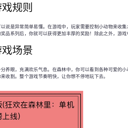
游戏规则
可以说是异常简单易懂。在游戏中，玩家需要控制小动物来收集
的奖品系列后，你就可以获得更加丰厚的奖励！除此之外，游戏
游戏场景
十分养眼，充满欢乐气息。在森林中，你可以看到各种可爱的小
你来收割。整个游戏节奏明快，让你想不停地玩下去。