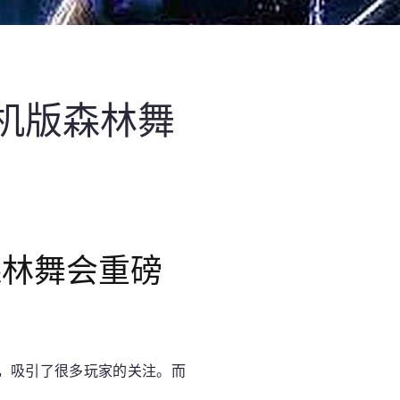
机版森林舞
森林舞会重磅
，吸引了很多玩家的关注。而