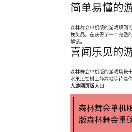
简单易懂的
森林舞会单机版的游戏规则
换奖品。在获得了一个完整
解锁。
喜闻乐见的
森林舞会单机版的游戏场景
水果还在树上静静地等待着
九游网页版入口