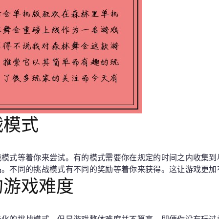
战模式
战模式等着你来尝试。有的模式需要你在规定的时间之内收集到
品。不同的挑战模式有不同的奖励等着你来获得。这让游戏更加
的游戏难度