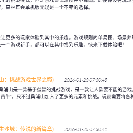
元化的挑战模式，但是游戏整体难度并不算高。即便你没有玩过
情，森林舞会单机版无疑是一个不错的选择。
会让更多的玩家体验到其中的乐趣。游戏规则简单易懂、场景养
是一个游戏新手，都可以在其中找到乐趣。快来下载体验吧！
山：挑战游戏世界之巅)
2026-01-23 07:30:45
简介桑浦山是一款基于益智的挑战游戏，是一款让人欲罢不能的游
倒黄牛”，只不过桑浦山加入了更多的元素和挑战。玩家需要将各
生沙城：传说的新篇章)
2026-01-25 07:30:41