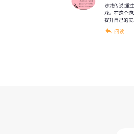
沙城传说(重
戏。在这个游
提升自己的实..
阅读