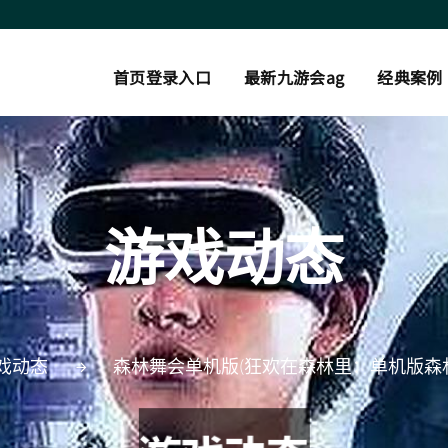
首页登录入口
最新九游会ag
经典案例
游戏动态
戏动态
森林舞会单机版(狂欢在森林里：单机版森