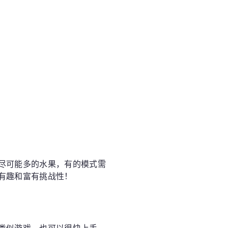
尽可能多的水果，有的模式需
有趣和富有挑战性！