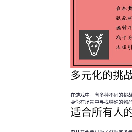
多元化的挑
在游戏中，有多种不同的挑
要你在场景中寻找特殊的物
适合所有人