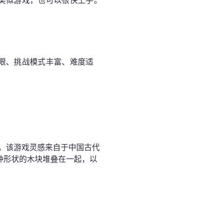
类似游戏，也可以很快上手。
眼、挑战模式丰富、难度适
戏。该游戏灵感来自于中国古代
种形状的木块堆叠在一起，以