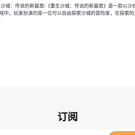
生沙城：传说的新篇章)《重生沙城：传说的新篇章》是一款以沙
戏中，玩家扮演的是一位可以自由探索沙城的冒险家，在探索的
.
订阅