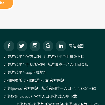
ibe
网站地图
九游游戏平台官方网站
九游游戏平台手机版入口
九游游戏平台手机版官网
九游游戏平台Web网页版
九游游戏平台app下载地址
九州网页版-九州(酷游·ku游)官方网站
九游(jiuyou)官方网站 - 九游官网唯一入口 - NINE GAMES
九游娱乐(Jiuyou）官方入口-J9游戏 APP下载
九游娱乐- 九游娱乐官方网站- 九游APP下载 JIUYOU