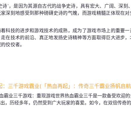
史诗”，是因为其源自古代的战争史诗，具有宏大、广阔、深刻
玩家深刻地感受到那种磅礴史诗的气魄，而游戏精髓正体现在对
随着科技的进步和游戏技术的成熟，成为了游戏市场上的重要一
、走在技术的前沿、真正地发扬史诗精神等方面取得巨大进步，
域的佼佼者。
起：三千游戏霸业(「热血再起」：传奇三千霸业扬帆启航
血霸业三千游戏：重现游戏世界热血霸业三千是一款备受欢迎的
年推出，历经多年，仍然受到广大玩家的喜爱。如今，在双倍传奇