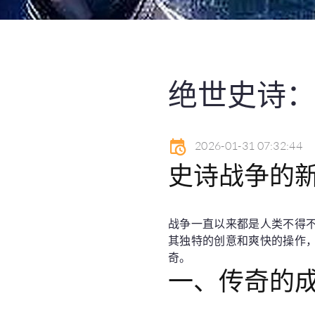
绝世史诗：
2026-01-31 07:32:44
史诗战争的
战争一直以来都是人类不得
其独特的创意和爽快的操作
奇。
一、传奇的