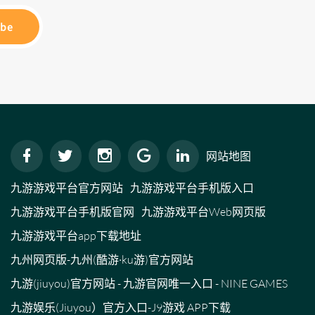
ibe
网站地图
九游游戏平台官方网站
九游游戏平台手机版入口
九游游戏平台手机版官网
九游游戏平台Web网页版
九游游戏平台app下载地址
九州网页版-九州(酷游·ku游)官方网站
九游(jiuyou)官方网站 - 九游官网唯一入口 - NINE GAMES
九游娱乐(Jiuyou）官方入口-J9游戏 APP下载