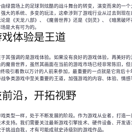
个由绿茵场上的足球到炫酷的战斗舞台的转变，演变而来的一个
、强大的系统、多变的玩法，这牵涉到了游戏行业从过去到现在
无论是《天龙八部》、《魔兽世界》还是《剑灵》、《暗黑破坏
市场是大有可为的。
游戏体验是王道
在于其强调的是游戏体验。如果没有良好的游戏体验，再美好的
悉的魔兽世界，虽然其画面在当前的游戏市场已经非常陈旧，但
华）却始终吸引着数以万计的人前来参加，最重要的一点就是它背后
诗战争类游戏中至关重要的王道，加强游戏的内容、体验、情感
技前沿，开拓视野
游戏类型一样，处于不断发展的阶段。作为游戏从业者，打造一
技术支持。我们需要关注最新游戏引擎技术、硬件设备、开发语
敢于挑战自我，才有可能成就史诗级别的游戏作品。