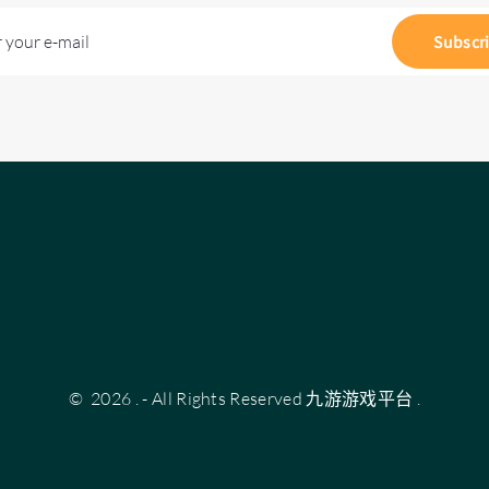
 your e-mail
Subscr
©
2026
.
- All Rights Reserved
九游游戏平台
.