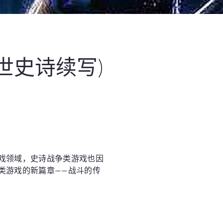
世史诗续写)
戏领域，史诗战争类游戏也因
类游戏的新篇章——战斗的传