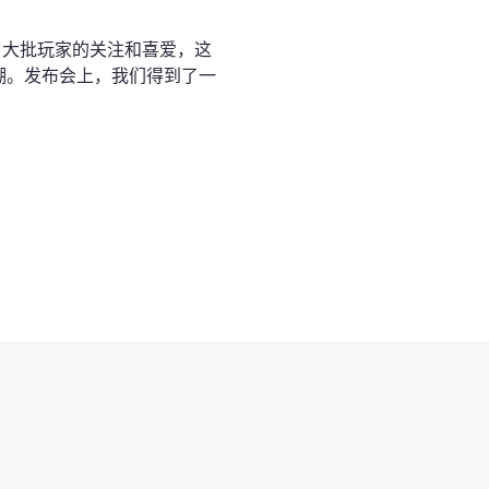
了大批玩家的关注和喜爱，这
潮。发布会上，我们得到了一