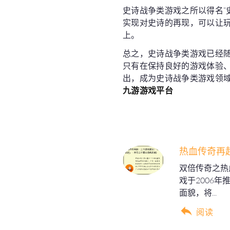
史诗战争类游戏之所以得名“
实现对史诗的再现，可以让
上。
总之，史诗战争类游戏已经
只有在保持良好的游戏体验
出，成为史诗战争类游戏领
九游游戏平台
热血传奇再
双倍传奇之热
戏于2006
面貌，将...
阅读