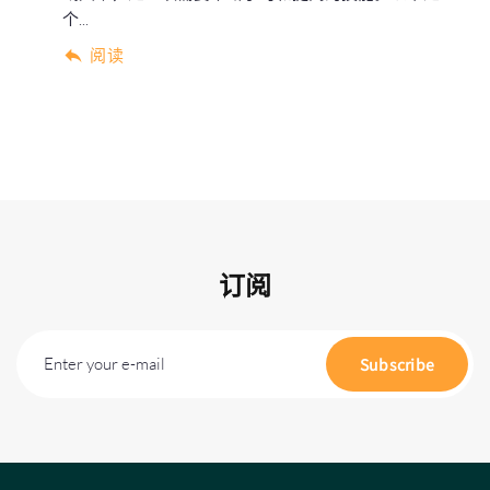
个...
阅读
订阅
Enter your e-mail
Subscribe